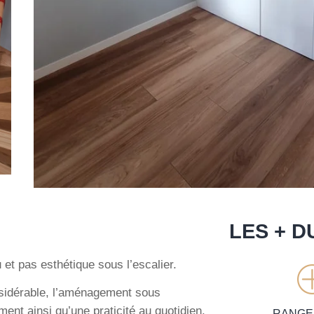
LES + D
 et pas esthétique sous l’escalier.
sidérable, l’aménagement sous
ent ainsi qu’une praticité au quotidien.
RANGE